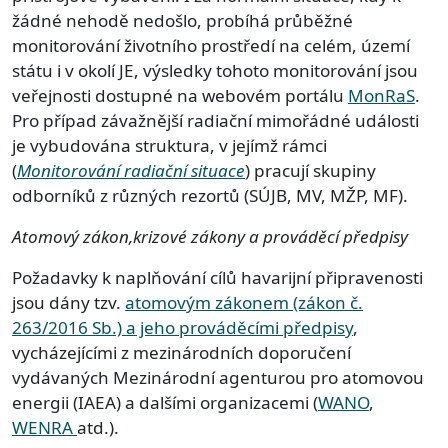
žádné nehodě nedošlo, probíhá průběžné
monitorování životního prostředí na celém, území
státu i v okolí JE, výsledky tohoto monitorování jsou
veřejnosti dostupné na webovém portálu
MonRaS
.
Pro případ závažnější radiační mimořádné události
je vybudována struktura, v jejímž rámci
(
Monitorování radiační situace
) pracují skupiny
odborníků z různých rezortů (SÚJB, MV, MŽP, MF).
Atomový zákon,
krizové zákony a prováděcí předpisy
Požadavky k naplňování cílů havarijní připravenosti
jsou dány tzv.
atomovým zákonem (zákon č.
263/2016 Sb.) a jeho prováděcími předpisy
,
vycházejícími z mezinárodních doporučení
vydávaných Mezinárodní agenturou pro atomovou
energii (IAEA) a dalšími organizacemi (
WANO
,
WENRA
atd.).