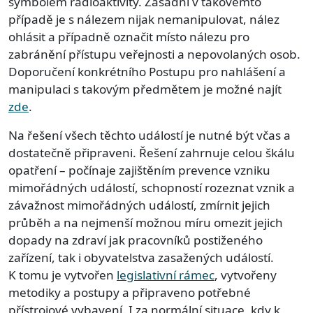
symbolem radioaktivity. Zásadní v takovémto
případě je s nálezem nijak nemanipulovat, nález
ohlásit a případně označit místo nálezu pro
zabránění přístupu veřejnosti a nepovolaných osob.
Doporučení konkrétního Postupu pro nahlášení a
manipulaci s takovým předmětem je možné najít
zde
.
Na řešení všech těchto událostí je nutné být včas a
dostatečně připraveni. Řešení zahrnuje celou škálu
opatření – počínaje zajištěním prevence vzniku
mimořádných událostí, schopností rozeznat vznik a
závažnost mimořádných událostí, zmírnit jejich
průběh a na nejmenší možnou míru omezit jejich
dopady na zdraví jak pracovníků postiženého
zařízení, tak i obyvatelstva zasažených událostí.
K tomu je vytvořen
legislativní rámec
, vytvořeny
metodiky a postupy a připraveno potřebné
přístrojové vybavení. I za normální situace, kdy k