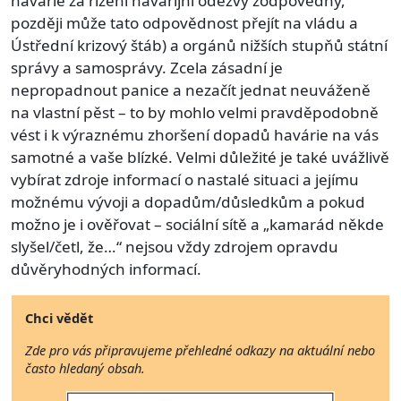
havárie za řízení havarijní odezvy zodpovědný,
později může tato odpovědnost přejít na vládu a
Ústřední krizový štáb) a orgánů nižších stupňů státní
správy a samosprávy. Zcela zásadní je
nepropadnout panice a nezačít jednat neuváženě
na vlastní pěst – to by mohlo velmi pravděpodobně
vést i k výraznému zhoršení dopadů havárie na vás
samotné a vaše blízké. Velmi důležité je také uvážlivě
vybírat zdroje informací o nastalé situaci a jejímu
možnému vývoji a dopadům/důsledkům a pokud
možno je i ověřovat – sociální sítě a „kamarád někde
slyšel/četl, že…“ nejsou vždy zdrojem opravdu
důvěryhodných informací.
Chci vědět
Zde pro vás připravujeme přehledné odkazy na aktuální nebo
často hledaný obsah.
Image