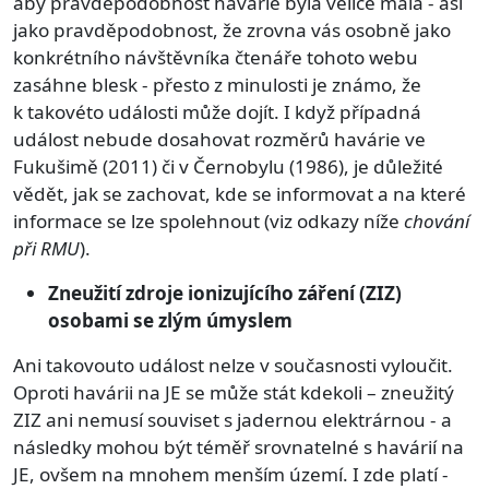
aby pravděpodobnost havárie byla velice malá - asi
jako pravděpodobnost, že zrovna vás osobně jako
konkrétního návštěvníka čtenáře tohoto webu
zasáhne blesk - přesto z minulosti je známo, že
k takovéto události může dojít. I když případná
událost nebude dosahovat rozměrů havárie ve
Fukušimě (2011) či v Černobylu (1986), je důležité
vědět, jak se zachovat, kde se informovat a na které
informace se lze spolehnout (viz odkazy níže
chování
při RMU
).
Zneužití zdroje ionizujícího záření (ZIZ)
osobami se zlým úmyslem
Ani takovouto událost nelze v současnosti vyloučit.
Oproti havárii na JE se může stát kdekoli – zneužitý
ZIZ ani nemusí souviset s jadernou elektrárnou - a
následky mohou být téměř srovnatelné s havárií na
JE, ovšem na mnohem menším území. I zde platí -