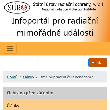
Přejít k hlavnímu obsahu
Infoportál pro radiační
Hledat
Hledat
Domů
Články
Jsme připraveni čelit nehodám?
Ochrana před zářením
Články