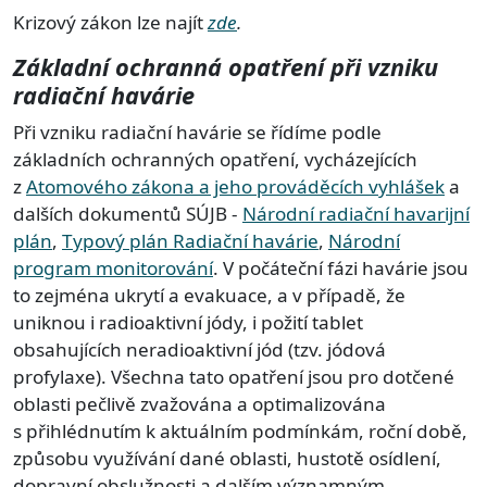
Krizový zákon lze najít
zde
.
Základní ochrann
á
opatření při vzniku
radiační havárie
Při vzniku radiační havárie se řídíme podle
základních ochranných opatření, vycházejících
z
Atomového zákona a jeho prováděcích vyhlášek
a
dalších dokumentů SÚJB -
Národní radiační havarijní
plán
,
Typový plán Radiační havárie
,
Národní
program monitorování
. V počáteční fázi havárie jsou
to zejména ukrytí a evakuace, a v případě, že
uniknou i radioaktivní jódy, i požití tablet
obsahujících neradioaktivní jód (tzv. jódová
profylaxe). Všechna tato opatření jsou pro dotčené
oblasti pečlivě zvažována a optimalizována
s přihlédnutím k aktuálním podmínkám, roční době,
způsobu využívání dané oblasti, hustotě osídlení,
dopravní obslužnosti a dalším významným