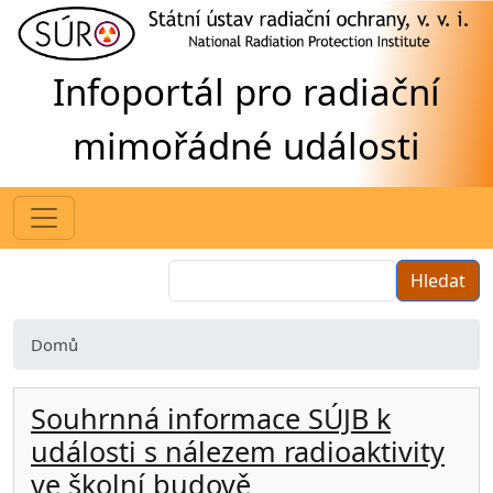
Přejít k hlavnímu obsahu
Infoportál pro radiační
Hledat
Hledat
Domů
Souhrnná informace SÚJB k
události s nálezem radioaktivity
ve školní budově